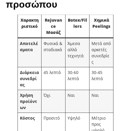
προσώπου
Χαρακτη
Rejuvan
Botox/Fil
Χημικά
ριστικό
ce
lers
Peelings
Μασάζ
Αποτελέ
Φυσικά &
Άμεσα
Μετά από
σματα
σταδιακά
αλλά
αρκετές
τεχνητά
συνεδρίε
ς
Διάρκεια
45 λεπτά
30-60
30-45
συνεδρί
λεπτά
λεπτά
ας
Χρήση
Όχι
Ναι
Ναι
προϊόντ
ων
Κόστος
Προσιτό
Υψηλό
Μέτριο
προς
υψηλό