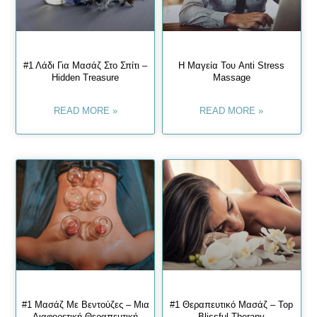
#1 Λάδι Για Μασάζ Στο Σπίτι –
Η Μαγεία Του Anti Stress
Hidden Treasure
Massage
READ MORE »
READ MORE »
#1 Μασάζ Με Βεντούζες – Μια
#1 Θεραπευτικό Μασάζ – Top
Διαφορετική Θεραπευτική
Blissful Therapy