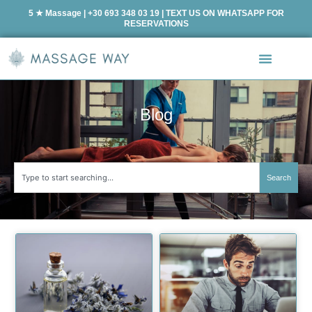
5 ★ Massage | +30 693 348 03 19 | TEXT US ON WHATSAPP FOR
RESERVATIONS
Blog
Search