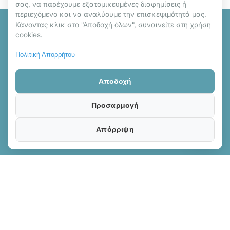
σας, να παρέχουμε εξατομικευμένες διαφημίσεις ή
περιεχόμενο και να αναλύουμε την επισκεψιμότητά μας.
Κάνοντας κλικ στο "Αποδοχή όλων", συναινείτε στη χρήση
cookies.
Πολιτική Απορρήτου
Αποδοχή
ΩΡΑΡΙΟ ΛΕΙΤΟΥΡΓΙΑΣ
Καθημερινά 09:00 έως 01:00
Προσαρμογή
ΤΗΛΕΦΩΝΟ ΕΠΙΚΟΙΝΩΝΙΑΣ
Contact us
Απόρριψη
+30 693 348 0319
Open ch
Θεραπεύτριες
Online Booking
Massage
Υπηρεσίες
Χάρτης Ιστότοπου
Όροι Χρήσης
Ωράριο Λειτουργίας
Πολιτική Προστασίας
Επικοινωνία