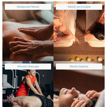
Χαλαρωτικό Μασάζ
Μασάζ για ζευγάρια
Αθλητικό Massage
Μασάζ Κεφαλής