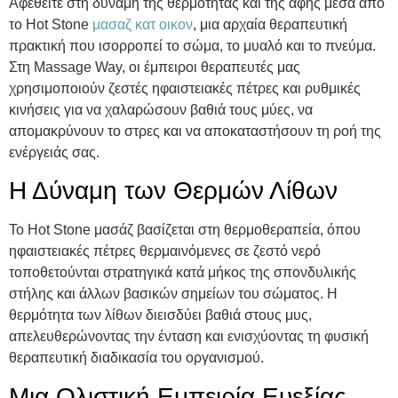
Αφεθείτε στη δύναμη της θερμότητας και της αφής μέσα από
το Hot Stone
μασαζ κατ οικον
, μια αρχαία θεραπευτική
πρακτική που ισορροπεί το σώμα, το μυαλό και το πνεύμα.
Στη Massage Way, οι έμπειροι θεραπευτές μας
χρησιμοποιούν ζεστές ηφαιστειακές πέτρες και ρυθμικές
κινήσεις για να χαλαρώσουν βαθιά τους μύες, να
απομακρύνουν το στρες και να αποκαταστήσουν τη ροή της
ενέργειάς σας.
Η Δύναμη των Θερμών Λίθων
Το Hot Stone μασάζ βασίζεται στη θερμοθεραπεία, όπου
ηφαιστειακές πέτρες θερμαινόμενες σε ζεστό νερό
τοποθετούνται στρατηγικά κατά μήκος της σπονδυλικής
στήλης και άλλων βασικών σημείων του σώματος. Η
θερμότητα των λίθων διεισδύει βαθιά στους μυς,
απελευθερώνοντας την ένταση και ενισχύοντας τη φυσική
θεραπευτική διαδικασία του οργανισμού.
Μια Ολιστική Εμπειρία Ευεξίας