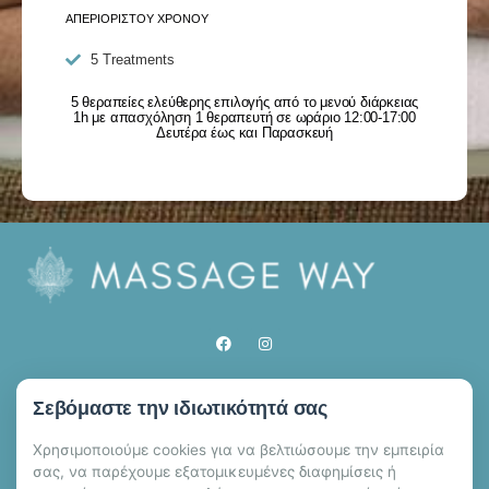
ΑΠΕΡΙΟΡΙΣΤΟΥ ΧΡΟΝΟΥ
5 Treatments
5 θεραπείες ελεύθερης επιλογής από το μενού διάρκειας
1h με απασχόληση 1 θεραπευτή σε ωράριο 12:00-17:00
Δευτέρα έως και Παρασκευή
ΩΡΑΡΙΟ ΛΕΙΤΟΥΡΓΙΑΣ
Σεβόμαστε την ιδιωτικότητά σας
Καθημερινά 09:00 έως 01:00
Χρησιμοποιούμε cookies για να βελτιώσουμε την εμπειρία
ΤΗΛΕΦΩΝΟ ΕΠΙΚΟΙΝΩΝΙΑΣ
σας, να παρέχουμε εξατομικευμένες διαφημίσεις ή
+30 693 348 0319