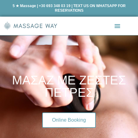
5 ★ Massage | +30 693 348 03 19 | TEXT US ON WHATSAPP FOR
RESERVATIONS
ΜΑΣΑΖ ΜΕ ΖΕΣΤΕΣ
ΠΕΤΡΕΣ
Online Booking