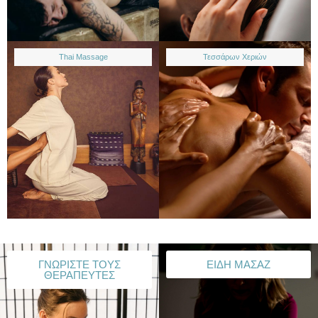
Thai Massage
Τεσσάρων Χεριών
ΓΝΩΡΙΣΤΕ ΤΟΥΣ
ΕΙΔΗ ΜΑΣΑΖ
ΘΕΡΑΠΕΥΤΕΣ