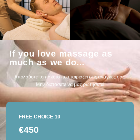
If you love massage as
much as we do...
Απολαύστε το πακέτο που ταιριάζει στις ανάγκες σας.
Μην διστάσετε να μας ρωτήσετε!
FREE CHOICE 10
€450