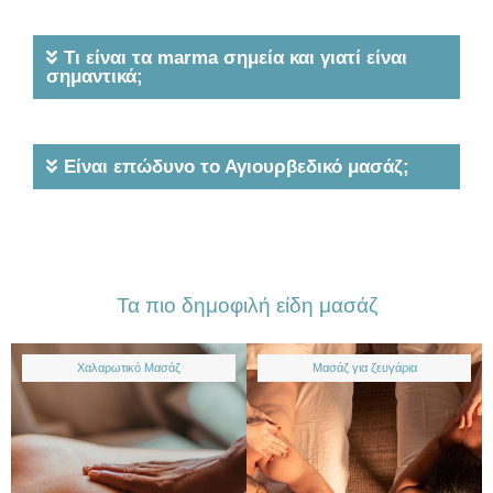
Τι είναι τα marma σημεία και γιατί είναι
σημαντικά;
Είναι επώδυνο το Αγιουρβεδικό μασάζ;
Τα πιο δημοφιλή είδη μασάζ
Χαλαρωτικό Μασάζ
Μασάζ για ζευγάρια