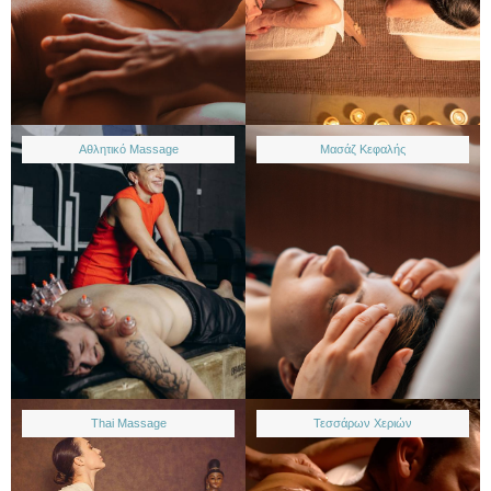
Αθλητικό Massage
Μασάζ Κεφαλής
Thai Massage
Τεσσάρων Χεριών