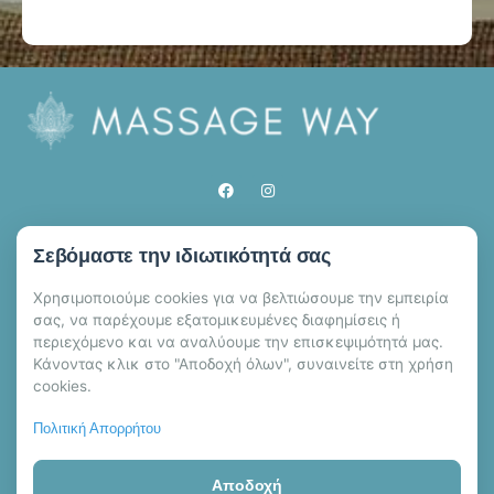
ΩΡΑΡΙΟ ΛΕΙΤΟΥΡΓΙΑΣ
Σεβόμαστε την ιδιωτικότητά σας
Καθημερινά 09:00 έως 01:00
Χρησιμοποιούμε cookies για να βελτιώσουμε την εμπειρία
ΤΗΛΕΦΩΝΟ ΕΠΙΚΟΙΝΩΝΙΑΣ
σας, να παρέχουμε εξατομικευμένες διαφημίσεις ή
+30 693 348 0319
περιεχόμενο και να αναλύουμε την επισκεψιμότητά μας.
Κάνοντας κλικ στο "Αποδοχή όλων", συναινείτε στη χρήση
Θεραπεύτριες
Online Booking
cookies.
Massage
Υπηρεσίες
Πολιτική Απορρήτου
Χάρτης Ιστότοπου
Όροι Χρήσης
Αποδοχή