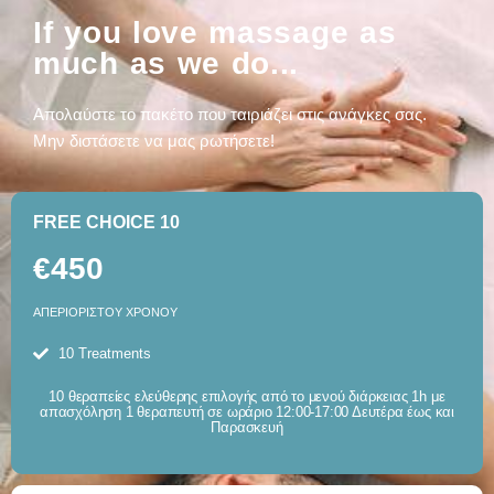
If you love massage as
much as we do...
Απολαύστε το πακέτο που ταιριάζει στις ανάγκες σας.
Μην διστάσετε να μας ρωτήσετε!
FREE CHOICE 10
€450
ΑΠΕΡΙΟΡΙΣΤΟΥ ΧΡΟΝΟΥ
10 Treatments
10 θεραπείες ελεύθερης επιλογής από το μενού διάρκειας 1h με
απασχόληση 1 θεραπευτή σε ωράριο 12:00-17:00 Δευτέρα έως και
Παρασκευή