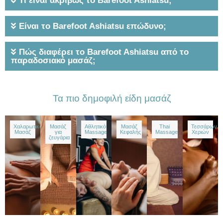
Τι είναι ακριβώς το Barefoot Ashiatsu;
Είναι το Barefoot Ashiatsu επώδυνο;
Πώς διαφέρει το Barefoot Ashiatsu από το
παραδοσιακό μασάζ;
Τα πιο δημοφιλή είδη μασάζ
Χαλαρωτικό
Μασάζ
Αθλητικό
Μασάζ
Thai
Τεσσάρων
Μασάζ
για
Massage
Κεφαλής
Massage
Χεριών
ζευγάρια