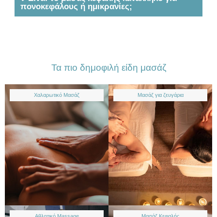
πονοκεφάλους ή ημικρανίες;
Τα πιο δημοφιλή είδη μασάζ
Χαλαρωτικό Μασάζ
Μασάζ για ζευγάρια
Αθλητικό Massage
Μασάζ Κεφαλής