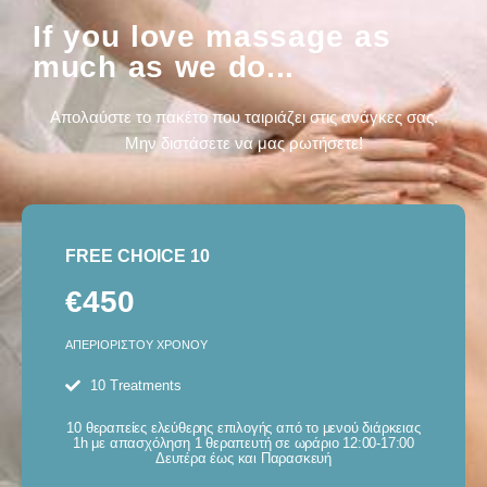
If you love massage as
much as we do...
Απολαύστε το πακέτο που ταιριάζει στις ανάγκες σας.
Μην διστάσετε να μας ρωτήσετε!
FREE CHOICE 10
€450
ΑΠΕΡΙΟΡΙΣΤΟΥ ΧΡΟΝΟΥ
10 Treatments
10 θεραπείες ελεύθερης επιλογής από το μενού διάρκειας
1h με απασχόληση 1 θεραπευτή σε ωράριο 12:00-17:00
Δευτέρα έως και Παρασκευή